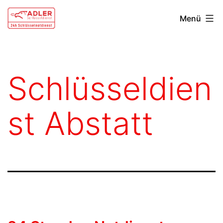
Zum
Schlüsseldienst
Menü
Inhalt
Heilbronn
springen
Schlüsseldien
st Abstatt