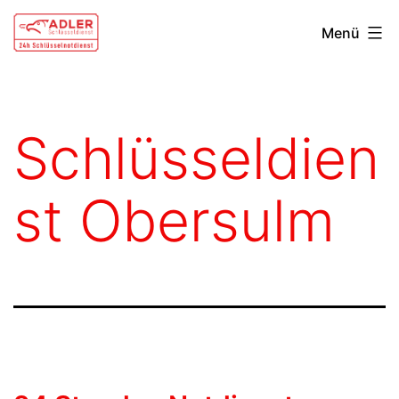
Zum
Schlüsseldienst
Menü
Inhalt
Heilbronn
springen
Schlüsseldien
st Obersulm