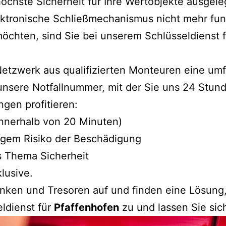
 höchste Sicherheit für Ihre Wertobjekte ausge
ektronische Schließmechanismus nicht mehr fun
möchten, sind Sie bei unserem Schlüsseldienst 
 Netzwerk aus qualifizierten Monteuren eine u
unsere Notfallnummer, mit der Sie uns 24 Stun
ngen profitieren:
 innerhalb von 20 Minuten)
ngem Risiko der Beschädigung
s Thema Sicherheit
klusive.
änken und Tresoren auf und finden eine Lösun
ldienst für
Pfaffenhofen
zu und lassen Sie sic