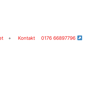
et
Kontakt
0176 66897796
Menü
öffnen