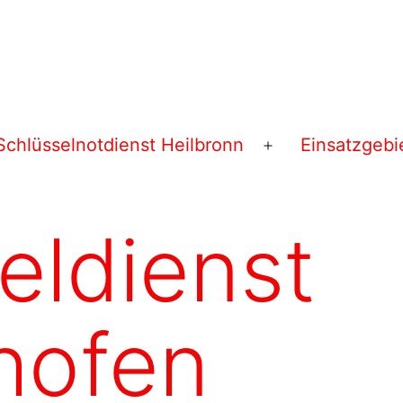
Schlüsselnotdienst Heilbronn
Einsatzgebi
Menü
öffnen
eldienst
hofen