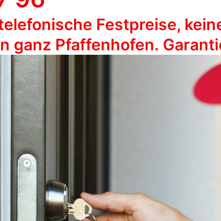
telefonische Festpreise, kein
in ganz
Pfaffenhofen
. Garanti