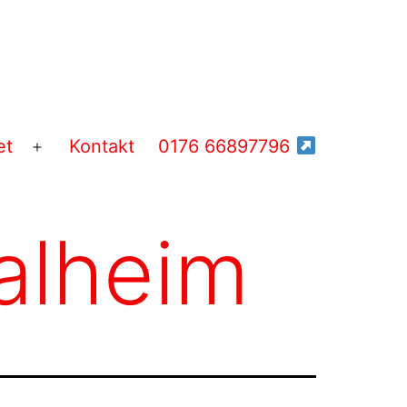
et
Kontakt
0176 66897796
Menü
öffnen
alheim