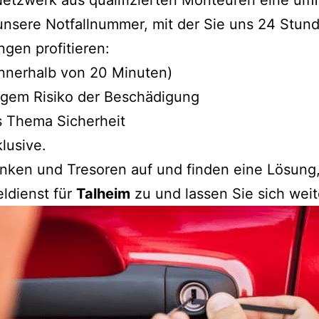
 Netzwerk aus qualifizierten Monteuren eine u
unsere Notfallnummer, mit der Sie uns 24 Stun
ngen profitieren:
 innerhalb von 20 Minuten)
ngem Risiko der Beschädigung
s Thema Sicherheit
klusive.
änken und Tresoren auf und finden eine Lösun
ldienst für
Talheim
zu und lassen Sie sich weit