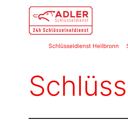
Zum
Inhalt
springen
Schlüsseldienst
Schlüsseldienst Heilbronn
Heilbronn
Schlüss