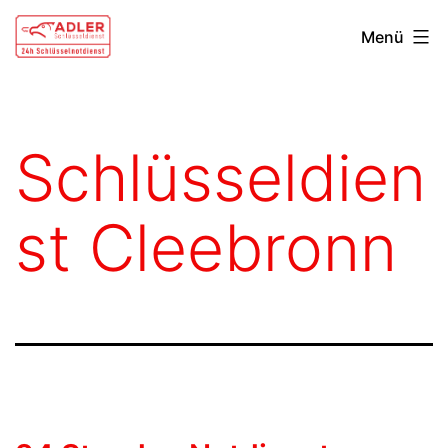
Zum
Schlüsseldienst
Menü
Inhalt
Heilbronn
springen
Schlüsseldien
st Cleebronn